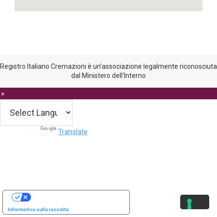
Registro Italiano Cremazioni è un'associazione legalmente riconosciuta
dal Ministero dell'Interno
 »
Powered by
Translate
Le tue preferenze relative alla privacy
Informativa sulla raccolta