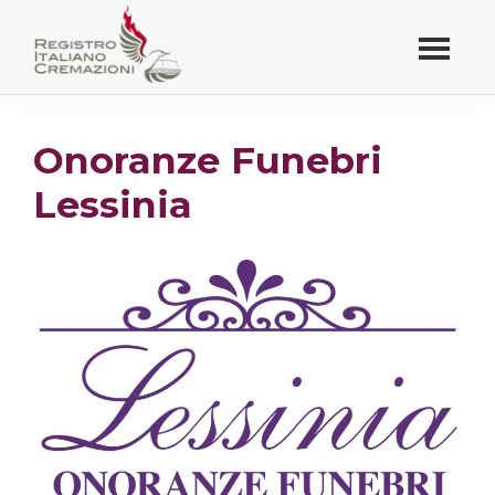
Passa
al
contenuto
Registro Italiano
principale
Cremazioni
Onoranze Funebri
Lessinia