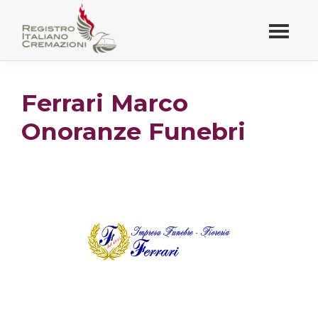
Passa
al
contenuto
Registro Italiano
principale
Cremazioni
Ferrari Marco
Onoranze Funebri