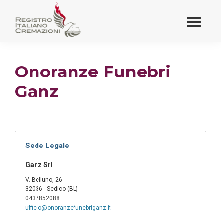
Passa
al
contenuto
Registro Italiano
principale
Cremazioni
Onoranze Funebri
Ganz
Sede Legale
Ganz Srl
V. Belluno, 26
32036 - Sedico (BL)
0437852088
ufficio@onoranzefunebriganz.it