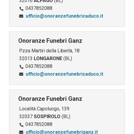
32016
ALPAGO
(BL)
0437852088
ufficio@onoranzefunebricaduco.it
Onoranze Funebri Ganz
P.zza Martiri della Libertà, 18
32013
LONGARONE
(BL)
0437852088
ufficio@onoranzefunebricaduco.it
Onoranze Funebri Ganz
Località Capoluogo, 139
32037
SOSPIROLO
(BL)
0437852088
ufficio@onoranzefunebriganz.it