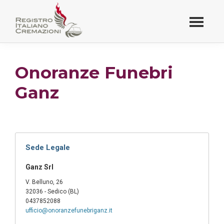
Passa
al
contenuto
Registro Italiano
principale
Cremazioni
Onoranze Funebri
Ganz
Sede Legale
Ganz Srl
V. Belluno, 26
32036 - Sedico (BL)
0437852088
ufficio@onoranzefunebriganz.it