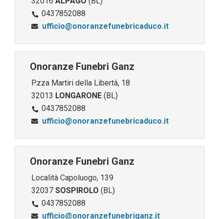
32016
ALPAGO
(BL)
0437852088
ufficio@onoranzefunebricaduco.it
Onoranze Funebri Ganz
P.zza Martiri della Libertà, 18
32013
LONGARONE
(BL)
0437852088
ufficio@onoranzefunebricaduco.it
Onoranze Funebri Ganz
Località Capoluogo, 139
32037
SOSPIROLO
(BL)
0437852088
ufficio@onoranzefunebriganz.it