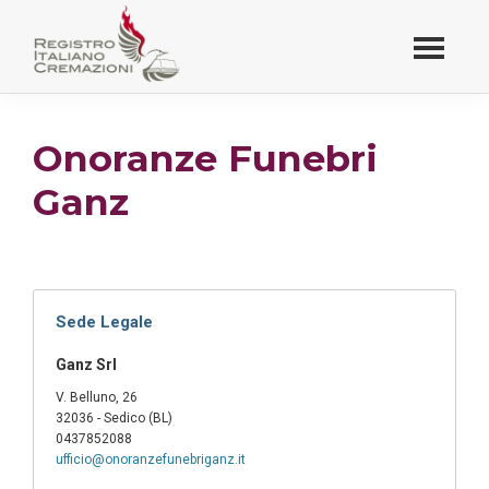
Passa
al
contenuto
Registro Italiano
principale
Cremazioni
Onoranze Funebri
Ganz
Sede Legale
Ganz Srl
V. Belluno, 26
32036 - Sedico (BL)
0437852088
ufficio@onoranzefunebriganz.it