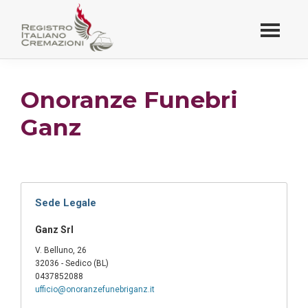
Passa
al
contenuto
Registro Italiano
principale
Cremazioni
Onoranze Funebri
Ganz
Sede Legale
Ganz Srl
V. Belluno, 26
32036 - Sedico (BL)
0437852088
ufficio@onoranzefunebriganz.it