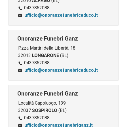
32016
ALPAGO
(BL)
0437852088
ufficio@onoranzefunebricaduco.it
Onoranze Funebri Ganz
P.zza Martiri della Libertà, 18
32013
LONGARONE
(BL)
0437852088
ufficio@onoranzefunebricaduco.it
Onoranze Funebri Ganz
Località Capoluogo, 139
32037
SOSPIROLO
(BL)
0437852088
ufficio@onoranzefunebriganz.it