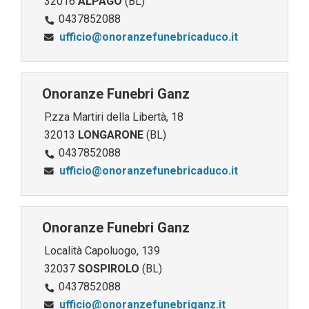
32016
ALPAGO
(BL)
0437852088
ufficio@onoranzefunebricaduco.it
Onoranze Funebri Ganz
P.zza Martiri della Libertà, 18
32013
LONGARONE
(BL)
0437852088
ufficio@onoranzefunebricaduco.it
Onoranze Funebri Ganz
Località Capoluogo, 139
32037
SOSPIROLO
(BL)
0437852088
ufficio@onoranzefunebriganz.it