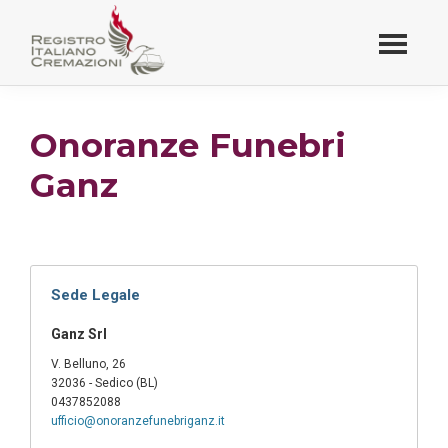
Passa
al
contenuto
Registro Italiano
principale
Cremazioni
Onoranze Funebri
Ganz
Sede Legale
Ganz Srl
V. Belluno, 26
32036 - Sedico (BL)
0437852088
ufficio@onoranzefunebriganz.it