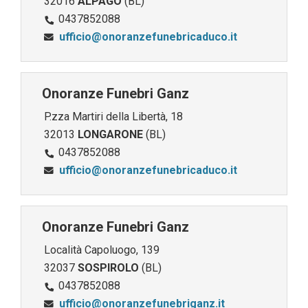
32016
ALPAGO
(BL)
0437852088
ufficio@onoranzefunebricaduco.it
Onoranze Funebri Ganz
P.zza Martiri della Libertà, 18
32013
LONGARONE
(BL)
0437852088
ufficio@onoranzefunebricaduco.it
Onoranze Funebri Ganz
Località Capoluogo, 139
32037
SOSPIROLO
(BL)
0437852088
ufficio@onoranzefunebriganz.it