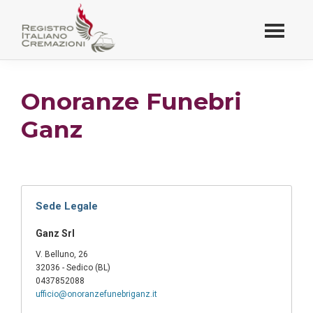
Passa
al
contenuto
Registro Italiano
principale
Cremazioni
Onoranze Funebri
Ganz
Sede Legale
Ganz Srl
V. Belluno, 26
32036 - Sedico (BL)
0437852088
ufficio@onoranzefunebriganz.it