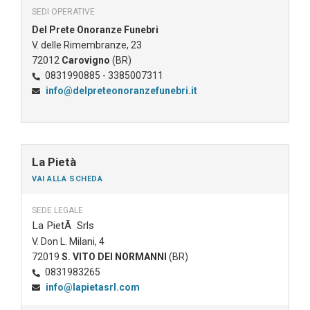
SEDI OPERATIVE
Del Prete Onoranze Funebri
V. delle Rimembranze, 23
72012
Carovigno
(BR)
0831990885 - 3385007311
info@delpreteonoranzefunebri.it
La Pietà
VAI ALLA SCHEDA
SEDE LEGALE
La PietÃ Srls
V. Don L. Milani, 4
72019
S. VITO DEI NORMANNI
(BR)
0831983265
info@lapietasrl.com