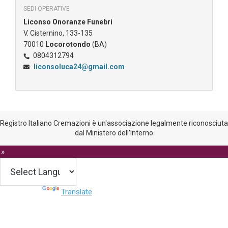
SEDI OPERATIVE
Liconso Onoranze Funebri
V. Cisternino, 133-135
70010
Locorotondo
(BA)
0804312794
liconsoluca24@gmail.com
Registro Italiano Cremazioni è un'associazione legalmente riconosciuta
dal Ministero dell'Interno
 »
Powered by
Translate