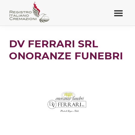
Passa
al
contenuto
Registro Italiano
principale
Cremazioni
DV FERRARI SRL
ONORANZE FUNEBRI