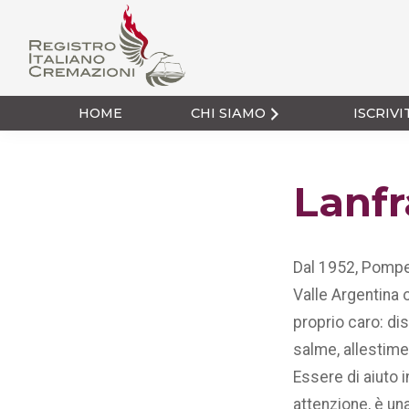
Passa
Passa
alla
al
navigazione
contenuto
primaria
principale
Registro Italiano
Cremazioni
HOME
CHI SIAMO
ISCRIVI
Lanf
Dal 1952, Pompe 
Valle Argentina 
proprio caro: di
salme, allestime
Essere di aiuto 
attenzione, è una