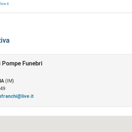
ive.it
iva
i Pompe Funebri
IA
(IM)
49
franchi@live.it