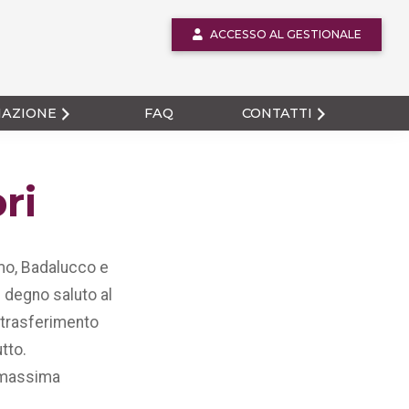
ACCESSO AL GESTIONALE
MAZIONE
FAQ
CONTATTI
ri
emo, Badalucco e
 degno saluto al
e trasferimento
tto.
e massima