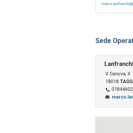
marco.lanfranchi@l
Sede Operat
Lanfranch
V. Genova, 4
18018
TAGG
01844602
marco.lan