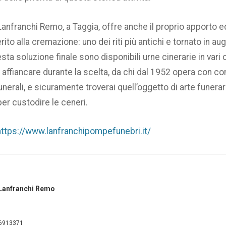
nfranchi Remo, a Taggia, offre anche il proprio apporto 
rito alla cremazione: uno dei riti più antichi e tornato in aug
ta soluzione finale sono disponibili urne cinerarie in vari c
i affiancare durante la scelta, da chi dal 1952 opera con 
unerali, e sicuramente troverai quell’oggetto di arte funera
per custodire le ceneri.
https://www.lanfranchipompefunebri.it/
 Lanfranchi Remo
 6913371