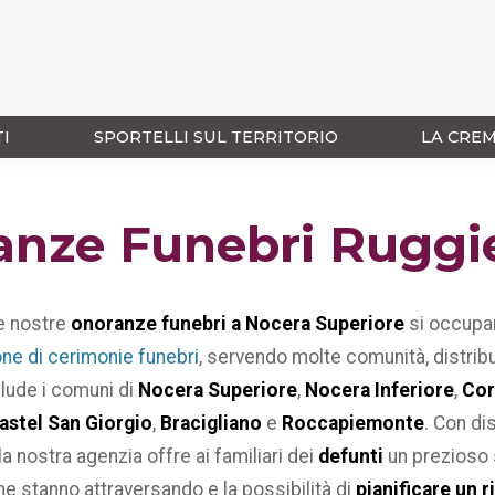
TI
SPORTELLI SUL TERRITORIO
LA CRE
anze Funebri Ruggi
le nostre
onoranze funebri a Nocera Superiore
si occupa
ne di cerimonie funebri
, servendo molte comunità, distrib
clude i comuni di
Nocera Superiore
,
Nocera Inferiore
,
Cor
astel San Giorgio
,
Bracigliano
e
Roccapiemonte
. Con di
la nostra agenzia offre ai familiari dei
defunti
un prezioso 
e stanno attraversando e la possibilità di
pianificare un r