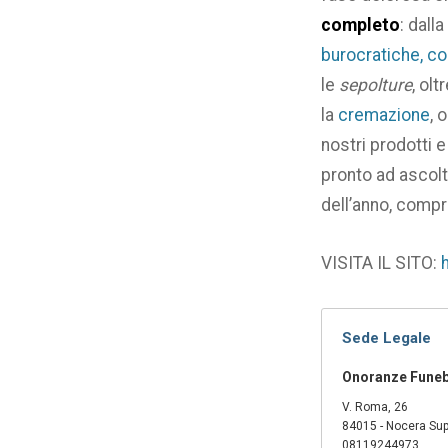
completo
: dalla
burocratiche, co
le
sepolture
, olt
la
cremazione
, 
nostri prodotti e
pronto ad ascolt
dell’anno, compre
VISITA IL SITO:
Sede Legale
Onoranze Funebr
V. Roma, 26
84015 - Nocera Sup
08119244973