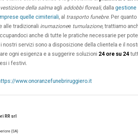
vestizione della salma
agli
addobbi floreali
, dalla
gestione 
mprese quelle cimiteriali
, al
trasporto funebre
. Per quanto
re alle tradizionali
inumazione
e
tumulazione
, trattiamo anc
occupandoci anche di tutte le pratiche necessarie per poter
 i nostri servizi sono a disposizione della clientela e il no
are ogni esigenza e a suggerire soluzioni
24 ore su 24
tutt
si i festivi.
https://www.onoranzefunebriruggiero.it
i RR srl
eriore (SA)