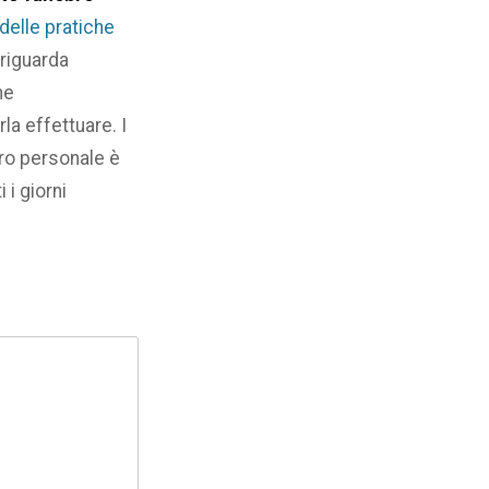
delle pratiche
 riguarda
he
la effettuare. I
stro personale è
i i giorni