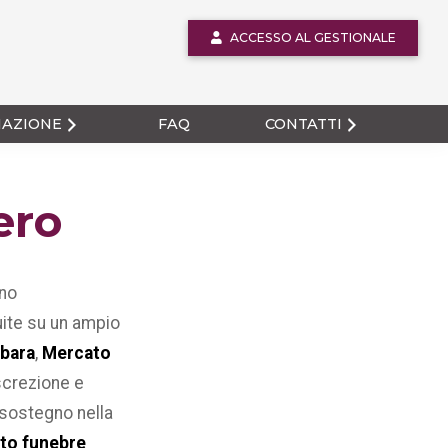
ACCESSO AL GESTIONALE
MAZIONE
FAQ
CONTATTI
ero
no
uite su un ampio
bara
,
Mercato
screzione e
sostegno nella
ito funebre