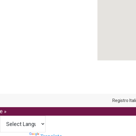
Registro Ita
e »