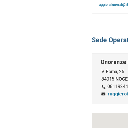
ruggierofuneral@lib
Sede Operat
Onoranze 
V. Roma, 26
84015
NOCE
08119244
ruggierof