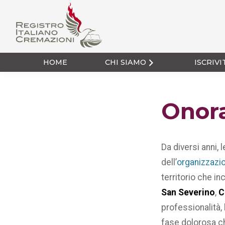
Passa
Passa
alla
al
navigazione
contenuto
primaria
principale
Registro Italiano
Cremazioni
HOME
CHI SIAMO
ISCRIVI
Onor
Da diversi anni, 
dell’
organizzazio
territorio che in
San Severino
,
C
professionalità, 
fase dolorosa ch