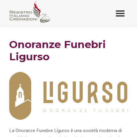
Passa
al
contenuto
Registro Italiano
principale
Cremazioni
Onoranze Funebri
Ligurso
La Onoranze Funebre Ligurso è una società moderna di