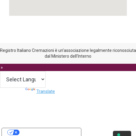
Registro Italiano Cremazioni è un'associazione legalmente riconosciuta
dal Ministero dell'Interno
 »
Powered by
Translate
Le tue preferenze relative alla privacy