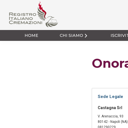
Passa
Passa
alla
al
navigazione
contenuto
primaria
principale
Registro Italiano
Cremazioni
HOME
CHI SIAMO
ISCRIVI
Onor
Sede Legale
Castagna Srl
V. Arenaccia, 93
80142 - Napoli (NA)
081290229