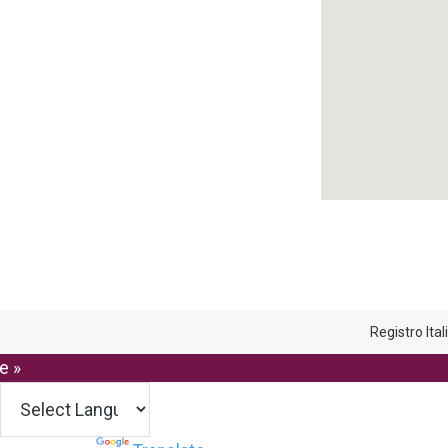
Registro Ita
e »