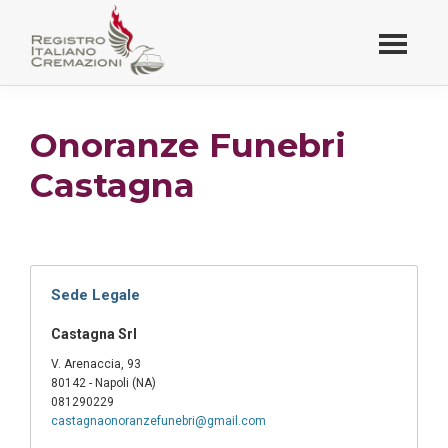
Passa
al
contenuto
Registro Italiano
principale
Cremazioni
Onoranze Funebri
Castagna
Sede Legale
Castagna Srl
V. Arenaccia, 93
80142 - Napoli (NA)
081290229
castagnaonoranzefunebri@gmail.com