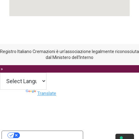
Registro Italiano Cremazioni è un'associazione legalmente riconosciuta
dal Ministero dell'Interno
 »
Powered by
Translate
Le tue preferenze relative alla privacy