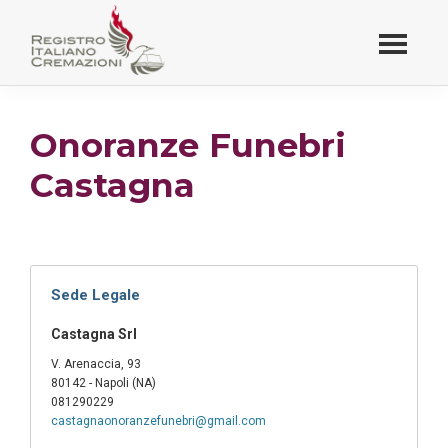
Passa
al
contenuto
Registro Italiano
principale
Cremazioni
Onoranze Funebri
Castagna
Sede Legale
Castagna Srl
V. Arenaccia, 93
80142 - Napoli (NA)
081290229
castagnaonoranzefunebri@gmail.com