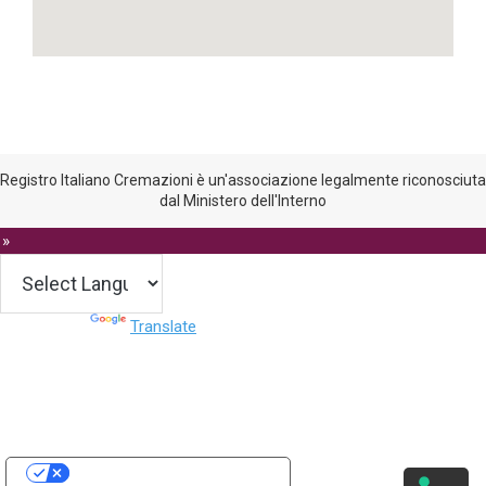
Registro Italiano Cremazioni è un'associazione legalmente riconosciuta
dal Ministero dell'Interno
 »
Powered by
Translate
Le tue preferenze relative alla privacy