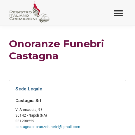
Passa
al
contenuto
Registro Italiano
principale
Cremazioni
Onoranze Funebri
Castagna
Sede Legale
Castagna Srl
V. Arenaccia, 93
80142 - Napoli (NA)
081290229
castagnaonoranzefunebri@gmail.com