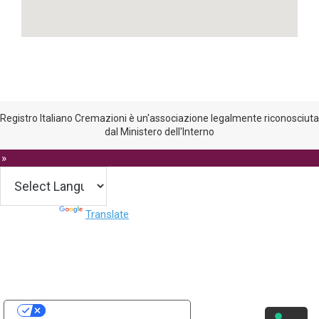
Registro Italiano Cremazioni è un'associazione legalmente riconosciuta
dal Ministero dell'Interno
 »
Powered by
Translate
Le tue preferenze relative alla privacy