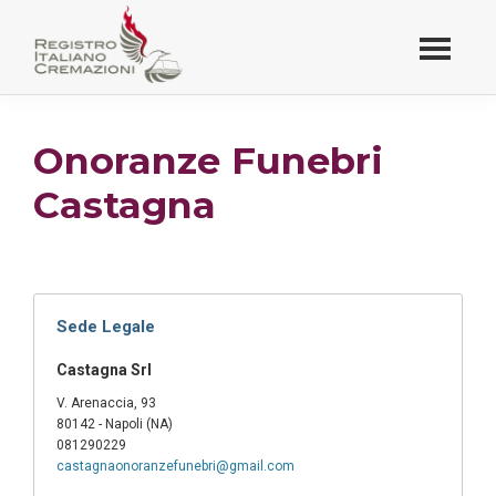
Passa
al
contenuto
Registro Italiano
principale
Cremazioni
Onoranze Funebri
Castagna
Sede Legale
Castagna Srl
V. Arenaccia, 93
80142 - Napoli (NA)
081290229
castagnaonoranzefunebri@gmail.com