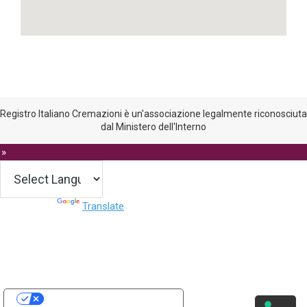
Registro Italiano Cremazioni è un'associazione legalmente riconosciuta
dal Ministero dell'Interno
 »
Powered by
Translate
Le tue preferenze relative alla privacy