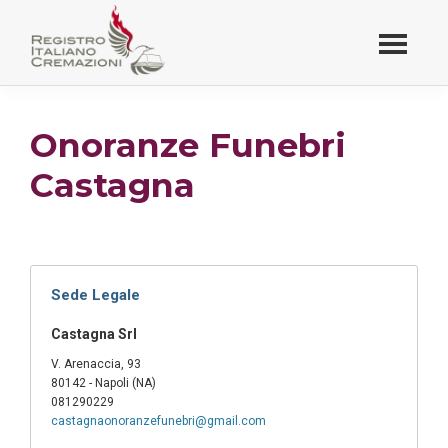
Passa
al
contenuto
Registro Italiano
principale
Cremazioni
Onoranze Funebri
Castagna
Sede Legale
Castagna Srl
V. Arenaccia, 93
80142 - Napoli (NA)
081290229
castagnaonoranzefunebri@gmail.com