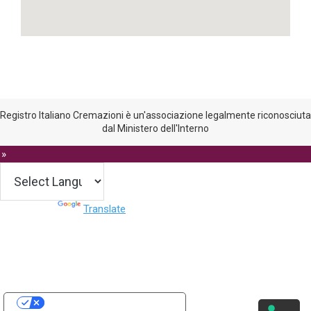
Registro Italiano Cremazioni è un'associazione legalmente riconosciuta
dal Ministero dell'Interno
 »
Powered by
Translate
Le tue preferenze relative alla privacy