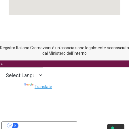
Registro Italiano Cremazioni è un'associazione legalmente riconosciuta
dal Ministero dell'Interno
 »
Powered by
Translate
Le tue preferenze relative alla privacy