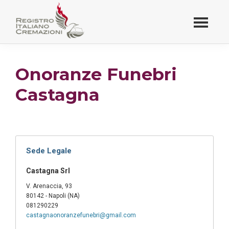
Passa
al
contenuto
Registro Italiano
principale
Cremazioni
Onoranze Funebri
Castagna
Sede Legale
Castagna Srl
V. Arenaccia, 93
80142 - Napoli (NA)
081290229
castagnaonoranzefunebri@gmail.com