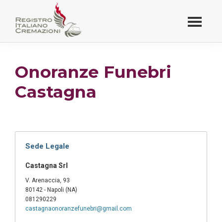
Passa
al
contenuto
Registro Italiano
principale
Cremazioni
Onoranze Funebri
Castagna
Sede Legale
Castagna Srl
V. Arenaccia, 93
80142 - Napoli (NA)
081290229
castagnaonoranzefunebri@gmail.com