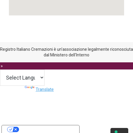
Registro Italiano Cremazioni è un'associazione legalmente riconosciuta
dal Ministero dell'Interno
 »
Powered by
Translate
Le tue preferenze relative alla privacy