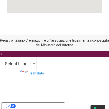
Registro Italiano Cremazioni è un'associazione legalmente riconosciuta
dal Ministero dell'Interno
 »
Powered by
Translate
Le tue preferenze relative alla privacy