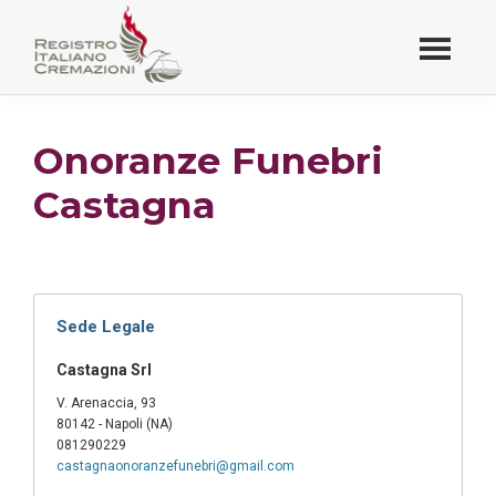
Passa
al
contenuto
Registro Italiano
principale
Cremazioni
Onoranze Funebri
Castagna
Sede Legale
Castagna Srl
V. Arenaccia, 93
80142 - Napoli (NA)
081290229
castagnaonoranzefunebri@gmail.com