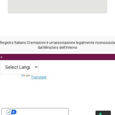
Registro Italiano Cremazioni è un'associazione legalmente riconosciuta
dal Ministero dell'Interno
 »
Powered by
Translate
Le tue preferenze relative alla privacy