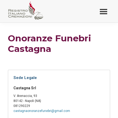
Passa
al
contenuto
Registro Italiano
principale
Cremazioni
Onoranze Funebri
Castagna
Sede Legale
Castagna Srl
V. Arenaccia, 93
80142 - Napoli (NA)
081290229
castagnaonoranzefunebri@gmail.com