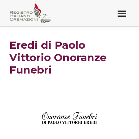
Passa
al
contenuto
Registro Italiano
principale
Cremazioni
Eredi di Paolo
Vittorio Onoranze
Funebri