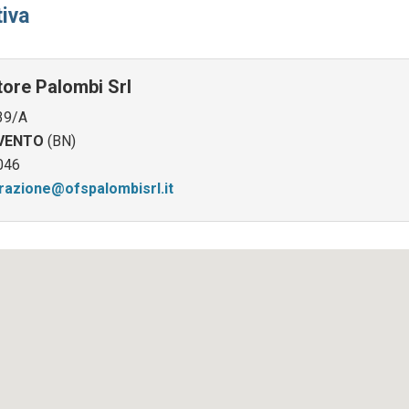
iva
atore Palombi Srl
 39/A
VENTO
(BN)
046
razione@ofspalombisrl.it