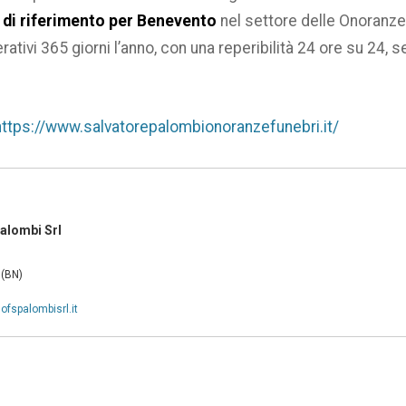
 di riferimento per Benevento
nel settore delle Onoranze 
ativi 365 giorni l’anno, con una reperibilità 24 ore su 24, 
https://www.salvatorepalombionoranzefunebri.it/
Palombi Srl
 (BN)
fspalombisrl.it