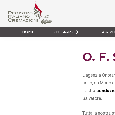
Passa
Passa
alla
al
navigazione
contenuto
primaria
principale
Registro Italiano
Cremazioni
HOME
CHI SIAMO
ISCRIVI
O. F.
L’agenzia Onoran
figlio, da Mario
nostra
conduzio
Salvatore.
Tutta la nostra s