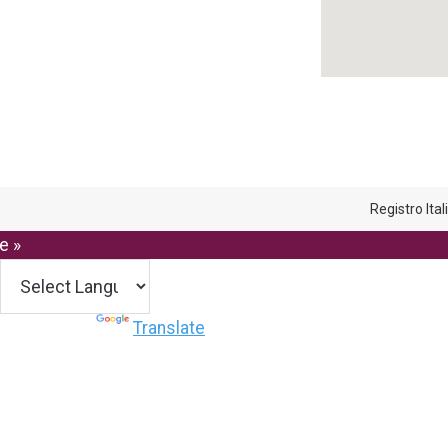
Registro Ita
e »
Powered by
Translate