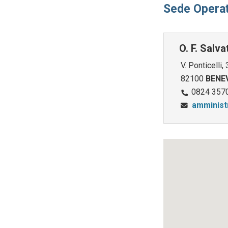
Sede Operat
O. F. Salv
V. Ponticelli,
82100
BENE
0824 357
amminist